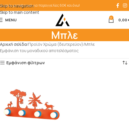
Δωρεάν μεταφορικά για παραγγελίες 60€ και άνω!
Skip to navigation
Skip to main content
0
MENU
0,00
Μπλε
Αρχική σελίδα
Προϊόν Χρώμα (δευτερεύον)
Μπλε
Εμφάνιση του μοναδικού αποτελέσματος
Εμφάνιση φίλτρων