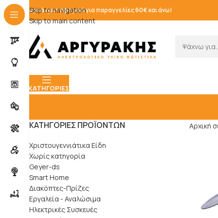
Skip to navigation
Δωρεάν μεταφορικά για παραγγελίες 60€ και άνω!
Skip to main content
ΚΑΤΗΓΟΡΊΕΣ
ΚΑΤΗΓΟΡΊΕΣ ΠΡΟΪΌΝΤΩΝ
Αρχική σ
Χριστουγεννιάτικα Είδη
Χωρίς κατηγορία
Geyer-ds
Smart Home
Διακόπτες-Πρίζες
Εργαλεία - Αναλώσιμα
Ηλεκτρικές Συσκευές