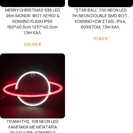
MERRY CHRISTMAS 936 LED
“STAR BALL” 700 NEON LED
26m ΜΟΝΟΚ. ΦΩΤ ΛΕΥΚΟ &
7m NEON DOUBLE SMD ΦΩΤ.,
KOKKINO FLASH IP65
ΚΟΚΚΙΝΟ+CW ΣΤΑΘ., IP44,
160*40,5cm 1237*40,5cm
60X67CM, 1.5m ΚΑΛ.
1,5m ΚΑΛ.
31,62
€
120,90
€
ΠΛΑΝΗΤΗΣ, 108 NEON LED
ΛΑΜΠΑΚΙΑ ΜΕ ΜΠΑΤΑΡΙΑ
(3xAA)/USB, KOKKINO &