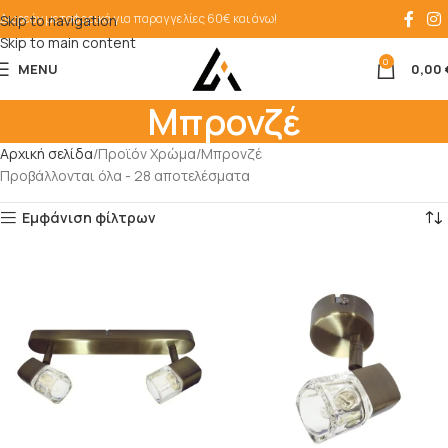
Δωρεάν μεταφορικά για παραγγελίες 60€ και άνω!
Skip to navigation
Skip to main content
0
MENU
0,00
Μπρονζέ
Αρχική σελίδα
Προϊόν Χρώμα
Μπρονζέ
Προβάλλονται όλα - 28 αποτελέσματα
Εμφάνιση φίλτρων