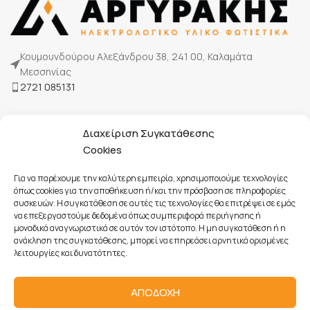
Κουμουνδούρου Αλεξάνδρου 38, 241 00, Καλαμάτα
Μεσσηνίας
2721 085131
Η Εταιρία μας
Διαχείριση Συγκατάθεσης
Τρόποι πληρωμής
Cookies
Επικοινωνία
Για να παρέχουμε την καλύτερη εμπειρία, χρησιμοποιούμε τεχνολογίες
όπως cookies για την αποθήκευση ή/και την πρόσβαση σε πληροφορίες
συσκευών. Η συγκατάθεση σε αυτές τις τεχνολογίες θα επιτρέψει σε εμάς
Όροι Χρήσης
να επεξεργαστούμε δεδομένα όπως συμπεριφορά περιήγησης ή
Πολιτική Cookies
μοναδικά αναγνωριστικά σε αυτόν τον ιστότοπο. Η μη συγκατάθεση ή η
ανάκληση της συγκατάθεσης, μπορεί να επηρεάσει αρνητικά ορισμένες
Προστασία Προσωπικών Δεδομένων
λειτουργίες και δυνατότητες.
Πολιτική Ακυρώσεων & Επιστροφών
ΑΠΟΔΟΧΗ