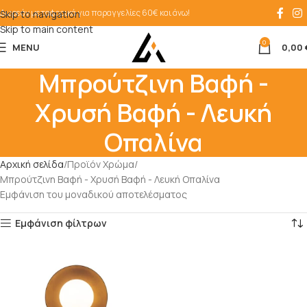
Δωρεάν μεταφορικά για παραγγελίες 60€ και άνω!
Skip to navigation
Skip to main content
0
MENU
0,00
Μπρούτζινη Βαφή -
Χρυσή Βαφή - Λευκή
Οπαλίνα
Αρχική σελίδα
Προϊόν Χρώμα
Μπρούτζινη Βαφή - Χρυσή Βαφή - Λευκή Οπαλίνα
Εμφάνιση του μοναδικού αποτελέσματος
Εμφάνιση φίλτρων