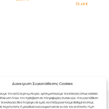
33,48
€
Διαχείριση Συγκατάθεσης Cookies
χουμε την καλύτερη εμπειρία, χρησιμοποιούμε τεχνολογίες όπως cookies
οθήκευση ή/και την πρόσβαση σε πληροφορίες συσκευών. Η συγκατάθεση
ς τεχνολογίες θα επιτρέψει σε εμάς να επεξεργαστούμε δεδομένα όπως
 περιήγησης ή μοναδικά αναγνωριστικά σε αυτόν τον ιστότοπο. Η μη