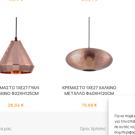
ΜΑΣΤΟ 1ΧΕ27 ΓΥΑΛΙ
ΚΡΕΜΑΣΤΟ 1ΧΕ27 ΧΑΛΚΙΝΟ
ΛΚΙΝΟ Φ22ΧΗ125CM
ΜΕΤΑΛΛΟ Φ40ΧΗ120CM
26,04
€
70,68
€
Για να παρέ
για την απ
σε αυτές τι
ία μας
Όροι Χρήσης
συμπεριφορά