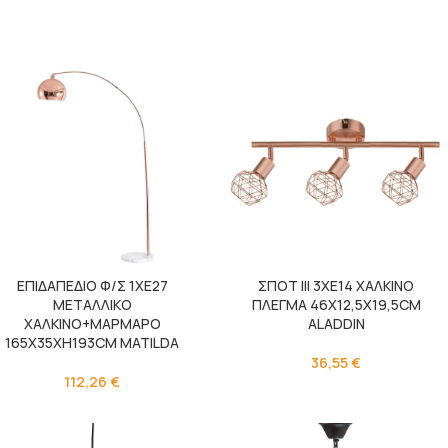
ΕΠΙΔΑΠΕΔΙΟ Φ/Σ 1ΧΕ27
ΣΠΟΤ III 3XE14 ΧΑΛΚΙΝΟ
ΜΕΤΑΛΛΙΚΟ
ΠΛΕΓΜΑ 46X12,5X19,5CM
ΧΑΛΚΙΝΟ+ΜΑΡΜΑΡΟ
ALADDIN
165Χ35ΧΗ193CM MATILDA
36,55
€
112,26
€