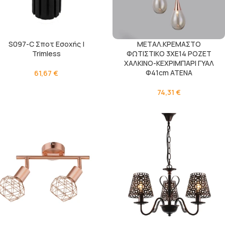
S097-C Σποτ Εσοχής |
ΜΕΤΑΛ.ΚΡΕΜΑΣΤΟ
Trimless
ΦΩΤΙΣΤΙΚΟ 3ΧΕ14 ΡΟΖΕΤ
ΧΑΛΚΙΝΟ-ΚΕΧΡΙΜΠΑΡΙ ΓΥΑΛ
Φ41cm ATENA
61,67
€
74,31
€