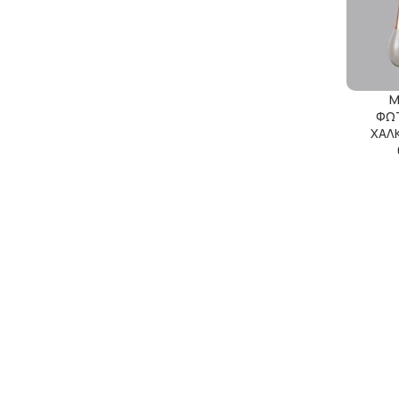
Μ
ΦΩΤ
ΧΑΛΚ