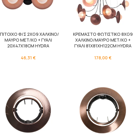
ΠΙΤΟΙΧΟ Φ/Σ 2ΧG9 ΧΑΛΚΙΝΟ/
ΚΡΕΜΑΣΤΟ ΦΩΤΙΣΤΙΚΟ 8ΧG9
ΜΑΥΡΟ ΜΕΤ/ΚΟ + ΓΥΑΛΙ
ΧΑΛΚΙΝΟ/ΜΑΥΡΟ ΜΕΤ/ΚΟ +
20X47X18CM HYDRA
ΓΥΑΛΙ 81Χ81ΧΗ122CM HYDRA
46,31
€
178,00
€