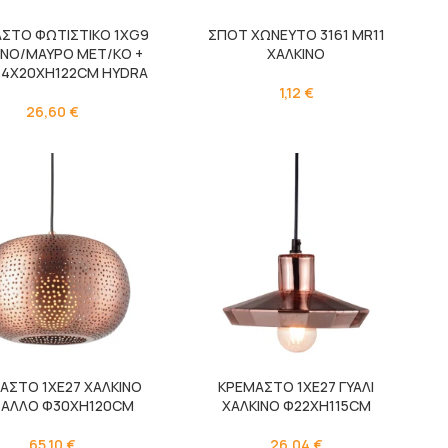
ΣΤΟ ΦΩΤΙΣΤΙΚΟ 1ΧG9
ΣΠΟΤ ΧΩΝΕΥΤΟ 3161 MR11
ΙΝΟ/ΜΑΥΡΟ ΜΕΤ/ΚΟ +
ΧΑΛΚΙΝΟ
 14Χ20ΧΗ122CM HYDRA
1,12
€
26,60
€
ΑΣΤΟ 1ΧΕ27 ΧΑΛΚΙΝΟ
ΚΡΕΜΑΣΤΟ 1ΧΕ27 ΓΥΑΛΙ
ΑΛΛΟ Φ30ΧΗ120CM
ΧΑΛΚΙΝΟ Φ22ΧΗ115CM
65,10
€
26,04
€