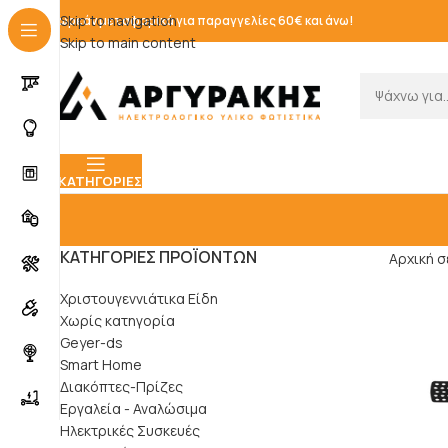
Skip to navigation
Δωρεάν μεταφορικά για παραγγελίες 60€ και άνω!
Skip to main content
ΚΑΤΗΓΟΡΊΕΣ
ΚΑΤΗΓΟΡΊΕΣ ΠΡΟΪΌΝΤΩΝ
Αρχική σ
Χριστουγεννιάτικα Είδη
Χωρίς κατηγορία
Geyer-ds
Smart Home
Διακόπτες-Πρίζες
Εργαλεία - Αναλώσιμα
Ηλεκτρικές Συσκευές