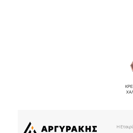
ΚΡΕ
ΧΑ
Η Εταιρ