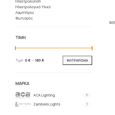
Ηλεκτροκίνηση
Ηλεκτρολογικό Υλικό
Λαμπτήρες
Φωτισμός
S09
ΤΙΜΉ
Τιμή:
0 €
—
180 €
ΦΙΛΤΡΆΡΙΣΜΑ
ΜΆΡΚΑ
ACA Lighting
31
Zambelis Lights
3