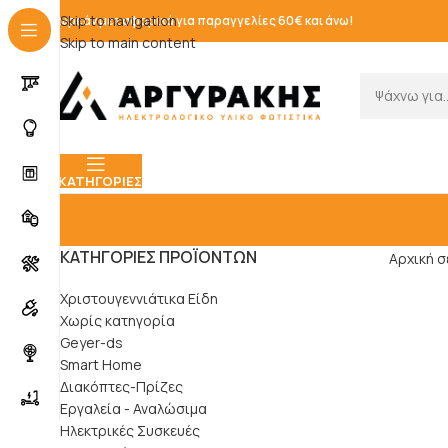
Skip to navigation
Δωρεάν μεταφορικά για παραγγελίες 60€ και άνω!
Skip to main content
ΚΑΤΗΓΟΡΊΕΣ
ΚΑΤΗΓΟΡΊΕΣ ΠΡΟΪΌΝΤΩΝ
Αρχική σ
Χριστουγεννιάτικα Είδη
Χωρίς κατηγορία
Geyer-ds
Smart Home
Διακόπτες-Πρίζες
Εργαλεία - Αναλώσιμα
Ηλεκτρικές Συσκευές