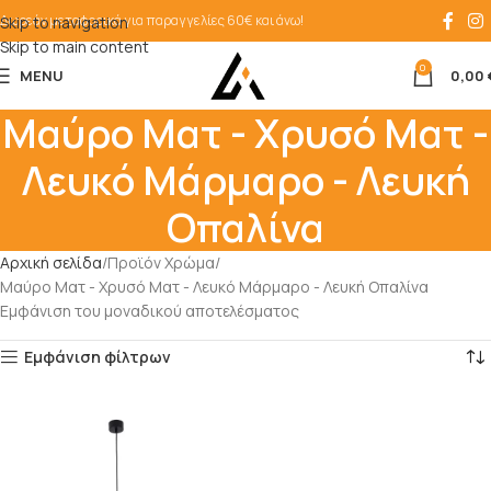
Δωρεάν μεταφορικά για παραγγελίες 60€ και άνω!
Skip to navigation
Skip to main content
0
MENU
0,00
Μαύρο Ματ - Χρυσό Ματ -
Λευκό Μάρμαρο - Λευκή
Οπαλίνα
Αρχική σελίδα
Προϊόν Χρώμα
Μαύρο Ματ - Χρυσό Ματ - Λευκό Μάρμαρο - Λευκή Οπαλίνα
Εμφάνιση του μοναδικού αποτελέσματος
Εμφάνιση φίλτρων