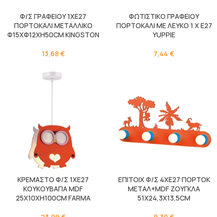
Φ/Σ ΓΡΑΦΕΙΟΥ 1ΧΕ27
ΦΩΤΙΣΤΙΚΟ ΓΡΑΦΕΙΟΥ
ΠΟΡΤΟΚΑΛΙ ΜΕΤΑΛΛΙΚΟ
ΠΟΡΤΟΚΑΛΙ ΜΕ ΛΕΥΚΟ 1 Χ Ε27
Φ15ΧΦ12ΧΗ50CM KINGSTON
YUPPIE
13,68
€
7,44
€
ΚΡΕΜΑΣΤΟ Φ/Σ 1ΧΕ27
ΕΠΙΤΟΙX Φ/Σ 4ΧΕ27 ΠΟΡΤΟΚ
ΚΟΥΚΟΥΒΑΓΙΑ MDF
ΜΕΤΑΛ+MDF ΖΟΥΓΚΛΑ
25X10XH100CM FARMA
51Χ24,3Χ13,5CM
23,99
€
9,30
€