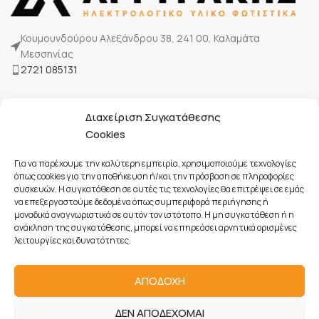
Κουμουνδούρου Αλεξάνδρου 38, 241 00, Καλαμάτα
Μεσσηνίας
2721 085131
Η Εταιρία μας
Διαχείριση Συγκατάθεσης
Τρόποι πληρωμής
Cookies
Επικοινωνία
Για να παρέχουμε την καλύτερη εμπειρία, χρησιμοποιούμε τεχνολογίες
όπως cookies για την αποθήκευση ή/και την πρόσβαση σε πληροφορίες
συσκευών. Η συγκατάθεση σε αυτές τις τεχνολογίες θα επιτρέψει σε εμάς
Όροι Χρήσης
να επεξεργαστούμε δεδομένα όπως συμπεριφορά περιήγησης ή
Πολιτική Cookies
μοναδικά αναγνωριστικά σε αυτόν τον ιστότοπο. Η μη συγκατάθεση ή η
ανάκληση της συγκατάθεσης, μπορεί να επηρεάσει αρνητικά ορισμένες
Προστασία Προσωπικών Δεδομένων
λειτουργίες και δυνατότητες.
Πολιτική Ακυρώσεων & Επιστροφών
ΑΠΟΔΟΧΗ
ΔΕΝ ΑΠΟΔΕΧΟΜΑΙ