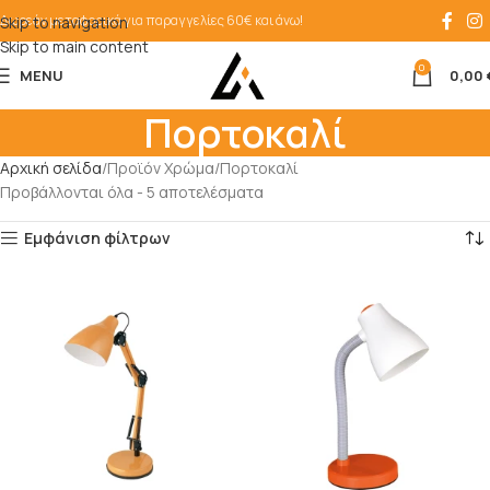
Δωρεάν μεταφορικά για παραγγελίες 60€ και άνω!
Skip to navigation
Skip to main content
0
MENU
0,00
Πορτοκαλί
Αρχική σελίδα
Προϊόν Χρώμα
Πορτοκαλί
Προβάλλονται όλα - 5 αποτελέσματα
Εμφάνιση φίλτρων