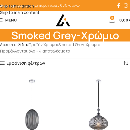
Δωρεάν μεταφορικά για παραγγελίες 60€ και άνω!
Skip to navigation
Skip to main content
0
MENU
0,00
Smoked Grey-Χρώμιο
Αρχική σελίδα
Προϊόν Χρώμα
Smoked Grey-Χρώμιο
Προβάλλονται όλα - 4 αποτελέσματα
Εμφάνιση φίλτρων