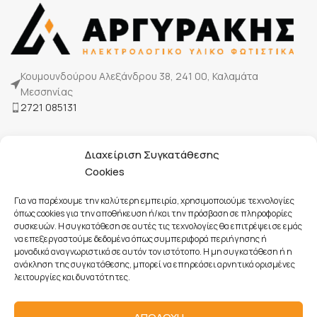
Κουμουνδούρου Αλεξάνδρου 38, 241 00, Καλαμάτα
Μεσσηνίας
2721 085131
Η Εταιρία μας
Διαχείριση Συγκατάθεσης
Τρόποι πληρωμής
Cookies
Επικοινωνία
Για να παρέχουμε την καλύτερη εμπειρία, χρησιμοποιούμε τεχνολογίες
όπως cookies για την αποθήκευση ή/και την πρόσβαση σε πληροφορίες
συσκευών. Η συγκατάθεση σε αυτές τις τεχνολογίες θα επιτρέψει σε εμάς
Όροι Χρήσης
να επεξεργαστούμε δεδομένα όπως συμπεριφορά περιήγησης ή
Πολιτική Cookies
μοναδικά αναγνωριστικά σε αυτόν τον ιστότοπο. Η μη συγκατάθεση ή η
ανάκληση της συγκατάθεσης, μπορεί να επηρεάσει αρνητικά ορισμένες
Προστασία Προσωπικών Δεδομένων
λειτουργίες και δυνατότητες.
Πολιτική Ακυρώσεων & Επιστροφών