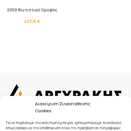
2059 Φωτιστικό Οροφής
423,15
€
Διαχείριση Συγκατάθεσης
Cookies
Κουμουνδούρου Αλεξάνδρου 38, 241 00, Καλαμάτα
Μεσσηνίας
Για να παρέχουμε την καλύτερη εμπειρία, χρησιμοποιούμε τεχνολογίες
2721 085131
όπως cookies για την αποθήκευση ή/και την πρόσβαση σε πληροφορίες