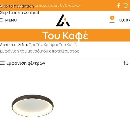
Δωρεάν μεταφορικά για παραγγελίες 60€ και άνω!
Skip to navigation
Skip to main content
0
MENU
0,00
Του Καφέ
Αρχική σελίδα
Προϊόν Χρώμα
Του Καφέ
Εμφάνιση του μοναδικού αποτελέσματος
Εμφάνιση φίλτρων