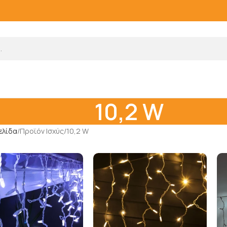
10,2 W
ελίδα
Προϊόν Ισχύς
10,2 W