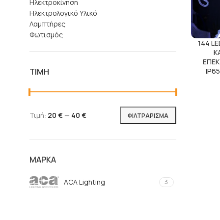
Ηλεκτροκίνηση
Ηλεκτρολογικό Υλικό
Λαμπτήρες
Φωτισμός
144 L
Κ
ΕΠΕΚ
IP65
ΤΙΜΉ
Τιμή:
20 €
—
40 €
ΦΙΛΤΡΆΡΙΣΜΑ
ΜΆΡΚΑ
ACA Lighting
3