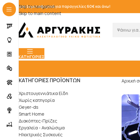
Skip to navigation
Δωρεάν μεταφορικά για παραγγελίες 60€ και άνω!
Skip to main content
ΚΑΤΗΓΟΡΊΕΣ
ΚΑΤΗΓΟΡΊΕΣ ΠΡΟΪΌΝΤΩΝ
Αρχική σ
Χριστουγεννιάτικα Είδη
Χωρίς κατηγορία
Geyer-ds
Smart Home
Διακόπτες-Πρίζες
Εργαλεία - Αναλώσιμα
Ηλεκτρικές Συσκευές