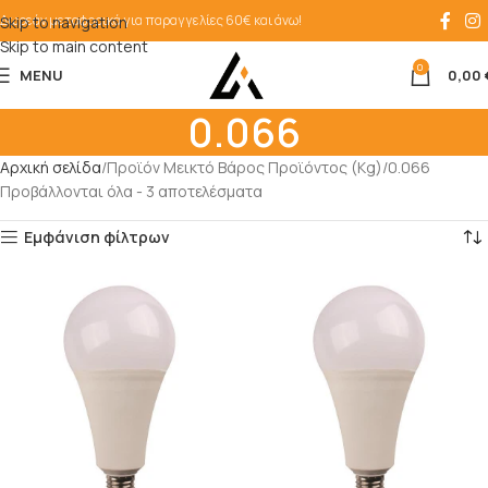
Δωρεάν μεταφορικά για παραγγελίες 60€ και άνω!
Skip to navigation
Skip to main content
0
MENU
0,00
0.066
Αρχική σελίδα
Προϊόν Μεικτό Βάρος Προϊόντος (Kg)
0.066
Προβάλλονται όλα - 3 αποτελέσματα
Εμφάνιση φίλτρων