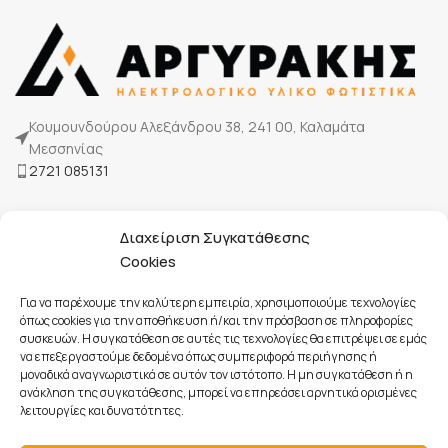
Κουμουνδούρου Αλεξάνδρου 38, 241 00, Καλαμάτα
Μεσσηνίας
2721 085131
Η Εταιρία μας
Διαχείριση Συγκατάθεσης
Τρόποι πληρωμής
Cookies
Επικοινωνία
Για να παρέχουμε την καλύτερη εμπειρία, χρησιμοποιούμε τεχνολογίες
όπως cookies για την αποθήκευση ή/και την πρόσβαση σε πληροφορίες
συσκευών. Η συγκατάθεση σε αυτές τις τεχνολογίες θα επιτρέψει σε εμάς
Όροι Χρήσης
να επεξεργαστούμε δεδομένα όπως συμπεριφορά περιήγησης ή
Πολιτική Cookies
μοναδικά αναγνωριστικά σε αυτόν τον ιστότοπο. Η μη συγκατάθεση ή η
ανάκληση της συγκατάθεσης, μπορεί να επηρεάσει αρνητικά ορισμένες
Προστασία Προσωπικών Δεδομένων
λειτουργίες και δυνατότητες.
Πολιτική Ακυρώσεων & Επιστροφών