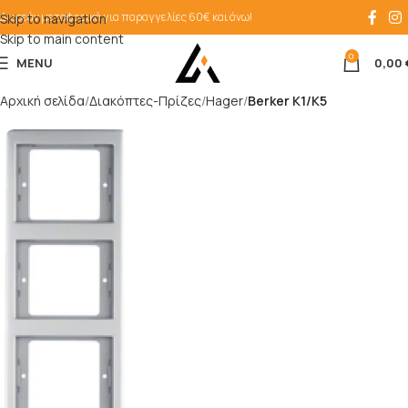
Δωρεάν μεταφορικά για παραγγελίες 60€ και άνω!
Skip to navigation
Skip to main content
0
MENU
0,00
Αρχική σελίδα
Διακόπτες-Πρίζες
Hager
Berker K1/Κ5