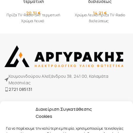
τερματική
διελεύσεως
20,31
€
14,21
€
Πρίζα TV-Radio-SAT τερματική
Χρώμα Λευκό Πρίζα TV-Radio
Χρώμα Λευκό
διελεύσεως
Κουμουνδούρου Αλεξάνδρου 38, 241 00, Καλαμάτα
Μεσσηνίας
2721 085131
Η Εταιρία μας
Διαχείριση Συγκατάθεσης
Τρόποι πληρωμής
Cookies
Επικοινωνία
Για να παρέχουμε την καλύτερη εμπειρία, χρησιμοποιούμε τεχνολογίες