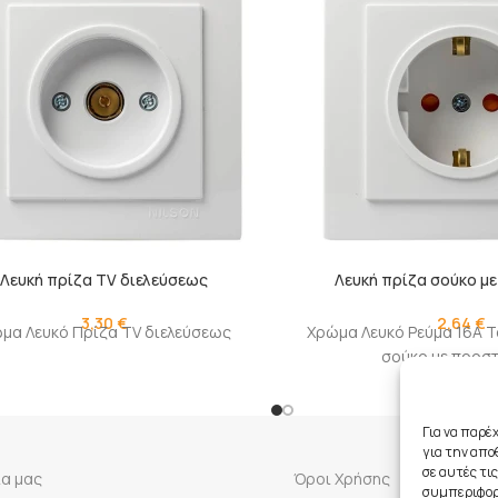
Λευκή πρίζα TV διελεύσεως
Λευκή πρίζα σούκο μ
3,30
€
2,64
€
μα Λευκό Πρίζα TV διελεύσεως
Χρώμα Λευκό Ρεύμα 16Α 
σούκο με προσ
Για να παρέ
για την απ
σε αυτές τι
ία μας
Όροι Χρήσης
συμπεριφορά