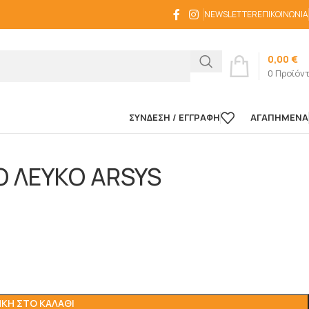
NEWSLETTER
ΕΠΙΚΟΙΝΩΝΊΑ
0,00
€
0
Προϊόν
ΣΎΝΔΕΣΗ / ΕΓΓΡΑΦΉ
ΑΓΑΠΗΜΈΝΑ
Ο ΛΕΥΚΟ ARSYS
ΚΗ ΣΤΟ ΚΑΛΆΘΙ