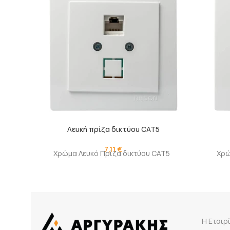
Λευκή πρίζα δικτύου CAT5
7,11
€
Χρώμα Λευκό Πρίζα δικτύου CAT5
Χρώ
Η Εταιρ