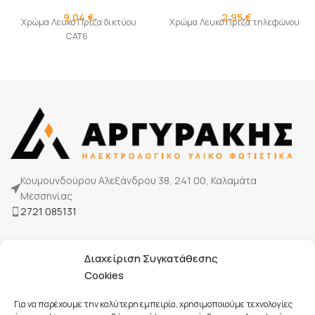
9,04
€
2,95
€
Χρώμα Λευκό Πρίζα δικτύου
Χρώμα Λευκό Πρίζα τηλεφώνου
CAT6
Κουμουνδούρου Αλεξάνδρου 38, 241 00, Καλαμάτα
Μεσσηνίας
2721 085131
Η Εταιρία μας
Διαχείριση Συγκατάθεσης
Τρόποι πληρωμής
Cookies
Επικοινωνία
Για να παρέχουμε την καλύτερη εμπειρία, χρησιμοποιούμε τεχνολογίες