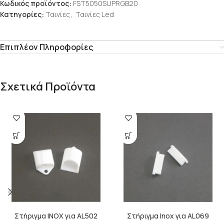
Κωδικός προϊόντος:
FST5050SUPRGB20
Κατηγορίες:
Ταινίες
,
Ταινίες Led
Επιπλέον Πληροφορίες
Σχετικά Προϊόντα
Στήριγμα ΙΝΟX για AL502
Στήριγμα Inox για AL069