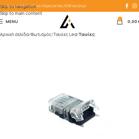
Δωρεάν μεταφορικά για παραγγελίες 60€ και άνω!
Skip to navigation
Skip to main content
0
MENU
0,00
Αρχική σελίδα
Φωτισμός
Ταινίες Led
Ταινίες