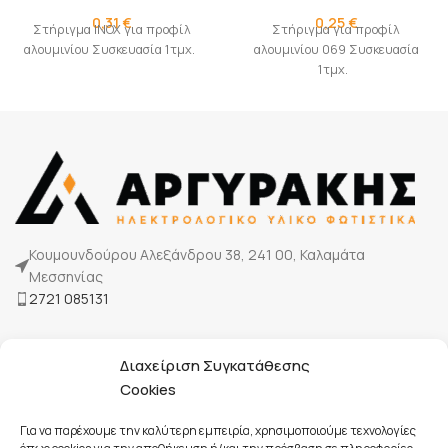
0,31
€
0,25
€
Στήριγμα INOX για προφίλ
Στήριγμα για προφίλ
αλουμινίου Συσκευασία 1τμχ.
αλουμινίου 069 Συσκευασία
1τμχ.
Κουμουνδούρου Αλεξάνδρου 38, 241 00, Καλαμάτα
Μεσσηνίας
2721 085131
Η Εταιρία μας
Διαχείριση Συγκατάθεσης
Τρόποι πληρωμής
Cookies
Επικοινωνία
Για να παρέχουμε την καλύτερη εμπειρία, χρησιμοποιούμε τεχνολογίες