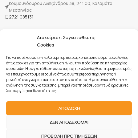
Κουμουνδούρου Αλεξάνδρου 38, 241 00, Καλαμάτα
Μεσσηνίας
2721 085131
Η Εταιρία μας
Διαχείριση Συγκατάθεσης
Τρόποι πληρωμής
Cookies
Επικοινωνία
Για να παρέχουμε την καλύτερη εμπειρία, χρησιμοποιούμε τεχνολογίες
όπως cookies για την αποθήκευση ή/και την πρόσβαση σε πληροφορίες
συσκευών. Η συγκατάθεση σε αυτές τις τεχνολογίες θα επιτρέψει σε εμάς
Όροι Χρήσης
να επεξεργαστούμε δεδομένα όπως συμπεριφορά περιήγησης ή
Πολιτική Cookies
μοναδικά αναγνωριστικά σε αυτόν τον ιστότοπο. Η μη συγκατάθεση ή η
ανάκληση της συγκατάθεσης, μπορεί να επηρεάσει αρνητικά ορισμένες
Προστασία Προσωπικών Δεδομένων
λειτουργίες και δυνατότητες.
Πολιτική Ακυρώσεων & Επιστροφών
ΑΠΟΔΟΧΗ
ΔΕΝ ΑΠΟΔΕΧΟΜΑΙ
ΠΡΟΒΟΛΗ ΠΡΟΤΙΜΗΣΕΩΝ