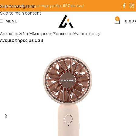
Δωρεάν μεταφορικά για παραγγελίες 60€ και άνω!
Skip to navigation
Skip to main content
0
MENU
0,00
Αρχική σελίδα
Ηλεκτρικές Συσκευές
Ανεμιστήρες
Ανεμιστήρες με USB