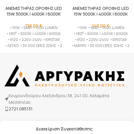
ΑΝΕΜΙΣΤΗΡΑΣ ΟΡΟΦΗΣ LED
ΑΝΕΜΙΣΤΗΡΑΣ ΟΡΟΦΗΣ LED
15W 3000K | 4000K | 6000K
15W 3000K | 4000K | 6000K
158,00
€
140,00
€
•15W •SMD •1500 LUMEN
•15W •SMD •1500 LUMEN
•180⁰ •3000K | 4000K | 6000K
•180⁰ •3000K | 4000K | 6000K
•IP20 •220V-240V •EPISTAR
•IP20 •220V-240V •EPISTAR
•ΛΕΥΚΟ •30.000 ΩΡΕΣ ΖΩΗΣ •2
•ΜΑΥΡΟ •30.000 ΩΡΕΣ ΖΩΗΣ •2
ΧΡΟΝΙΑ ΕΓΓΥΗΣΗ
ΧΡΟΝΙΑ ΕΓΓΥΗΣΗ
Κουμουνδούρου Αλεξάνδρου 38, 241 00, Καλαμάτα
Μεσσηνίας
2721 085131
Η Εταιρία μας
Διαχείριση Συγκατάθεσης
Τρόποι πληρωμής