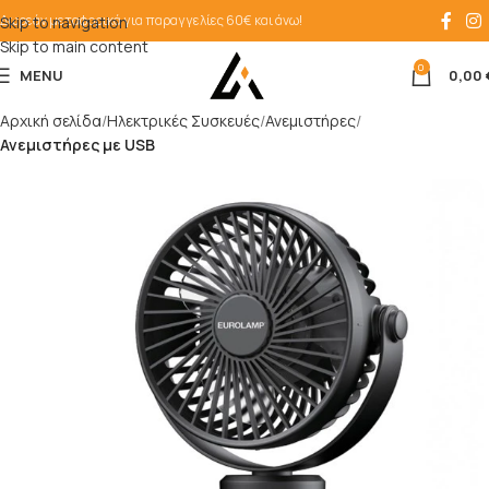
Δωρεάν μεταφορικά για παραγγελίες 60€ και άνω!
Skip to navigation
Skip to main content
0
MENU
0,00
Αρχική σελίδα
Ηλεκτρικές Συσκευές
Ανεμιστήρες
Ανεμιστήρες με USB