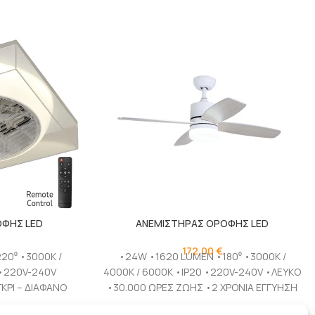
ΟΦΗΣ LED
ΑΝΕΜΙΣΤΗΡΑΣ ΟΡΟΦΗΣ LED
172,00
€
20⁰ •3000K /
•24W •1620 LUMEN •180⁰ •3000K /
 •220V-240V
4000K / 6000K •IP20 •220V-240V •ΛΕΥΚΟ
ΚΡΙ – ΔΙΑΦΑΝΟ
•30.000 ΩΡΕΣ ΖΩΗΣ •2 ΧΡΟΝΙΑ ΕΓΓΥΗΣΗ
ΩΗΣ •2
4 Πτερύγια