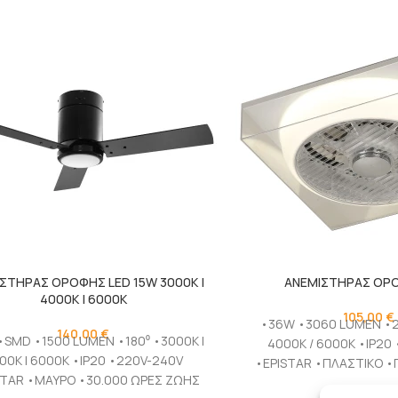
ΣΤΗΡΑΣ ΟΡΟΦΗΣ LED 15W 3000K |
ΑΝΕΜΙΣΤΗΡΑΣ ΟΡ
4000K | 6000K
105,00
€
•36W •3060 LUMEN •2
140,00
€
•SMD •1500 LUMEN •180⁰ •3000K |
4000K / 6000K •IP20
00K | 6000K •IP20 •220V-240V
•EPISTAR •ΠΛΑΣΤΙΚΟ •Γ
STAR •ΜΑΥΡΟ •30.000 ΩΡΕΣ ΖΩΗΣ
•30.000 ΩΡΕΣ Ζ