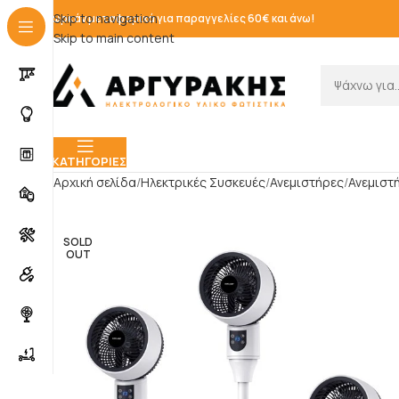
Skip to navigation
Δωρεάν μεταφορικά για παραγγελίες 60€ και άνω!
Skip to main content
ΚΑΤΗΓΟΡΊΕΣ
Αρχική σελίδα
Ηλεκτρικές Συσκευές
Ανεμιστήρες
Ανεμιστ
SOLD
OUT