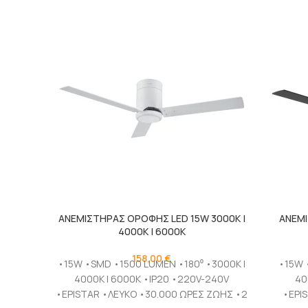
ΑΝΕΜΙΣΤΗΡΑΣ ΟΡΟΦΗΣ LED 15W 3000K |
ΑΝΕΜΙ
4000K | 6000K
158,00
€
•15W •SMD •1500 LUMEN •180⁰ •3000K |
•15W 
4000K | 6000K •IP20 •220V-240V
40
•EPISTAR •ΛΕΥΚΟ •30.000 ΩΡΕΣ ΖΩΗΣ •2
•EPI