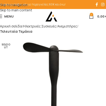
Δωρεάν μεταφορικά για παραγγελίες 60€ και άνω!
Skip to navigation
Skip to main content
0
MENU
0,00
Αρχική σελίδα
Ηλεκτρικές Συσκευές
Ανεμιστήρες
Τελευταία Τεμάχια
SOLD O
UT