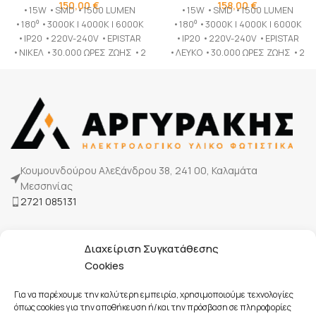
150,00
€
158,00
€
•15W •SMD •1500 LUMEN
•15W •SMD •1500 LUMEN
•180⁰ •3000K | 4000K | 6000K
•180⁰ •3000K | 4000K | 6000K
•IP20 •220V-240V •EPISTAR
•IP20 •220V-240V •EPISTAR
•ΝΙΚΕΛ •30.000 ΩΡΕΣ ΖΩΗΣ •2
•ΛΕΥΚΟ •30.000 ΩΡΕΣ ΖΩΗΣ •2
ΧΡΟΝΙΑ ΕΓΓΥΗΣΗ
ΧΡΟΝΙΑ ΕΓΓΥΗΣΗ
Κουμουνδούρου Αλεξάνδρου 38, 241 00, Καλαμάτα
Μεσσηνίας
2721 085131
Η Εταιρία μας
Διαχείριση Συγκατάθεσης
Τρόποι πληρωμής
Cookies
Επικοινωνία
Για να παρέχουμε την καλύτερη εμπειρία, χρησιμοποιούμε τεχνολογίες
όπως cookies για την αποθήκευση ή/και την πρόσβαση σε πληροφορίες