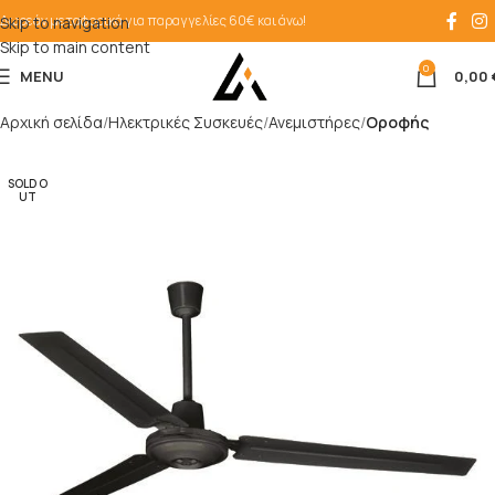
Δωρεάν μεταφορικά για παραγγελίες 60€ και άνω!
Skip to navigation
Skip to main content
0
MENU
0,00
Αρχική σελίδα
Ηλεκτρικές Συσκευές
Ανεμιστήρες
Oροφής
SOLD O
UT