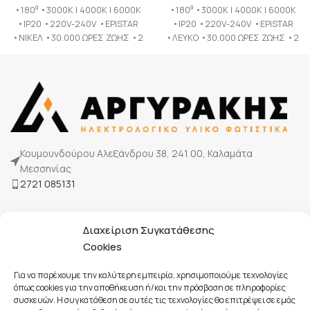
•180⁰ •3000K | 4000K | 6000K
•180⁰ •3000K | 4000K | 6000K
•IP20 •220V-240V •EPISTAR
•IP20 •220V-240V •EPISTAR
•ΝΙΚΕΛ •30.000 ΩΡΕΣ ΖΩΗΣ •2
•ΛΕΥΚΟ •30.000 ΩΡΕΣ ΖΩΗΣ •2
ΧΡΟΝΙΑ ΕΓΓΥΗΣΗ
ΧΡΟΝΙΑ ΕΓΓΥΗΣΗ
Κουμουνδούρου Αλεξάνδρου 38, 241 00, Καλαμάτα
Μεσσηνίας
2721 085131
Η Εταιρία μας
Διαχείριση Συγκατάθεσης
Τρόποι πληρωμής
Cookies
Επικοινωνία
Για να παρέχουμε την καλύτερη εμπειρία, χρησιμοποιούμε τεχνολογίες
όπως cookies για την αποθήκευση ή/και την πρόσβαση σε πληροφορίες
συσκευών. Η συγκατάθεση σε αυτές τις τεχνολογίες θα επιτρέψει σε εμάς
Όροι Χρήσης