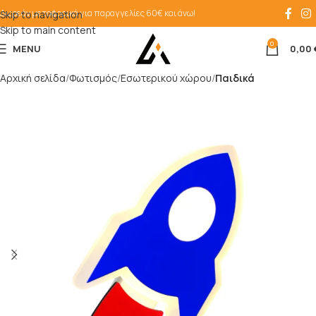
Δωρεάν μεταφορικά για παραγγελίες 60€ και άνω!
Skip to navigation
Skip to main content
0
MENU
0,00
Αρχική σελίδα
Φωτισμός
Εσωτερικού χώρου
Παιδικά