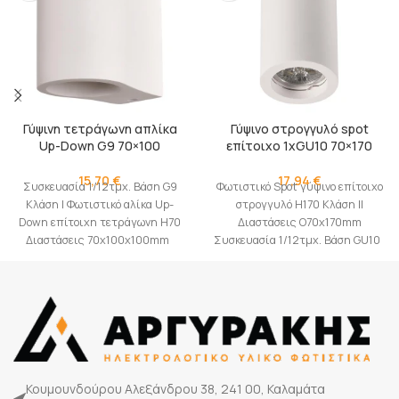
Γύψινη τετράγωνη απλίκα
Γύψινο στρογγυλό spot
Up-Down G9 70×100
επίτοιχο 1xGU10 70×170
15,70
€
17,94
€
Συσκευασία 1/12τμχ. Βάση G9
Φωτιστικό Spot γύψινο επίτοιχο
Κλάση I Φωτιστικό αλίκα Up-
στρογγυλό H170 Κλάση II
Down επίτοιχη τετράγωνη H70
Διαστάσεις O70x170mm
Διαστάσεις 70x100x100mm
Συσκευασία 1/12τμχ. Βάση GU10
Κουμουνδούρου Αλεξάνδρου 38, 241 00, Καλαμάτα