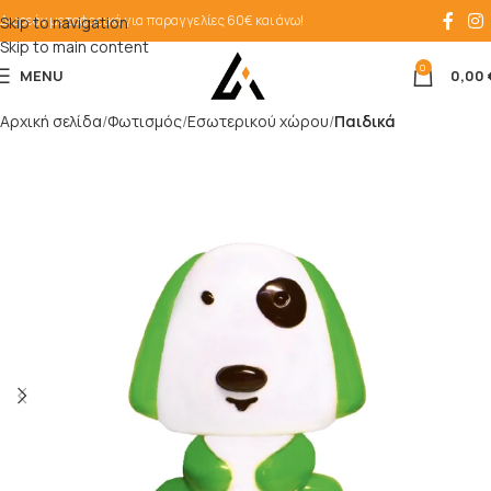
Δωρεάν μεταφορικά για παραγγελίες 60€ και άνω!
Skip to navigation
Skip to main content
0
MENU
0,00
Αρχική σελίδα
Φωτισμός
Εσωτερικού χώρου
Παιδικά