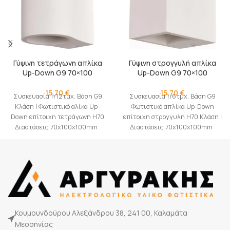
Γύψινη τετράγωνη απλίκα
Γύψινη στρογγυλή απλίκα
Up-Down G9 70×100
Up-Down G9 70×100
15,70
€
15,70
€
Συσκευασία 1/12τμχ. Βάση G9
Συσκευασία 1/6τμχ. Βάση G9
Κλάση I Φωτιστικό αλίκα Up-
Φωτιστικό απλίκα Up-Down
Down επίτοιχη τετράγωνη H70
επίτοιχη στρογγυλή H70 Κλάση I
Διαστάσεις 70x100x100mm
Διαστάσεις 70x100x100mm
Κουμουνδούρου Αλεξάνδρου 38, 241 00, Καλαμάτα
Μεσσηνίας