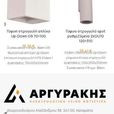
Γύψινη στρογγυλή απλίκα
Γύψινο στρογγυλό spot
Up-Down G9 70×100
ρυθμιζόμενο 2xGU10
120×310
15,70
€
Συσκευασία 1/6τμχ. Βάση G9
25,41
€
Κλάση I Φωτιστικό Up-Down
Φωτιστικό απλίκα Up-Down
γύψινο επίτοχο στρογγυλό
επίτοιχη στρογγυλή H70 Κλάση I
Διαστάσεις 120x250x310mm
Διαστάσεις 70x100x100mm
Συσκευασία 1/6τμχ. Βάση
2xGU10
Κουμουνδούρου Αλεξάνδρου 38, 241 00, Καλαμάτα