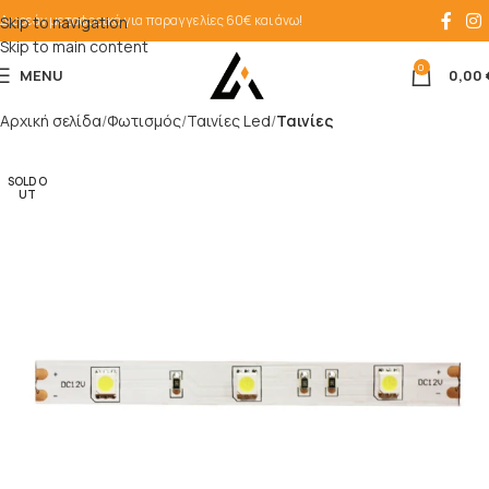
Δωρεάν μεταφορικά για παραγγελίες 60€ και άνω!
Skip to navigation
Skip to main content
0
MENU
0,00
Αρχική σελίδα
Φωτισμός
Ταινίες Led
Ταινίες
SOLD O
UT