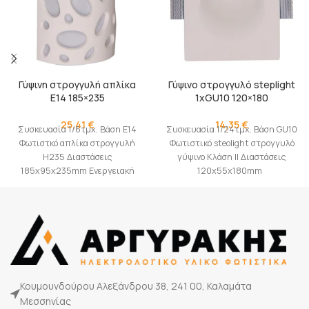
Γύψινη στρογγυλή απλίκα
Γύψινο στρογγυλό steplight
Ε14 185×235
1xGU10 120×180
25,41
€
14,35
€
Συσκευασία 1/6τμχ. Βάση E14
Συσκευασία 1/24τμχ. Βάση GU10
Φωτιστκό απλίκα στρογγυλή
Φωτιστικό steolight στρογγυλό
Η235 Διαστάσεις
γύψινο Κλάση II Διαστάσεις
185x95x235mm Eνεργειακή
120x55x180mm
κλάση I
Κουμουνδούρου Αλεξάνδρου 38, 241 00, Καλαμάτα
Μεσσηνίας