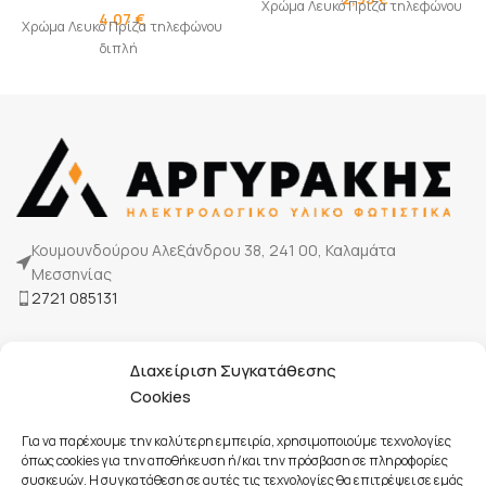
Χρώμα Λευκό Πρίζα τηλεφώνου
4,07
€
Χρώμα Λευκό Πρίζα τηλεφώνου
διπλή
Κουμουνδούρου Αλεξάνδρου 38, 241 00, Καλαμάτα
Μεσσηνίας
2721 085131
Η Εταιρία μας
Διαχείριση Συγκατάθεσης
Τρόποι πληρωμής
Cookies
Επικοινωνία
Για να παρέχουμε την καλύτερη εμπειρία, χρησιμοποιούμε τεχνολογίες
όπως cookies για την αποθήκευση ή/και την πρόσβαση σε πληροφορίες
συσκευών. Η συγκατάθεση σε αυτές τις τεχνολογίες θα επιτρέψει σε εμάς
Όροι Χρήσης