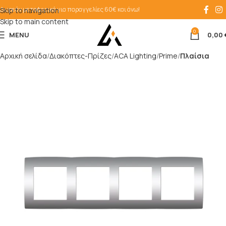
Δωρεάν μεταφορικά για παραγγελίες 60€ και άνω!
Skip to navigation
Skip to main content
0
MENU
0,00
Αρχική σελίδα
Διακόπτες-Πρίζες
ACA Lighting
Prime
Πλαίσια