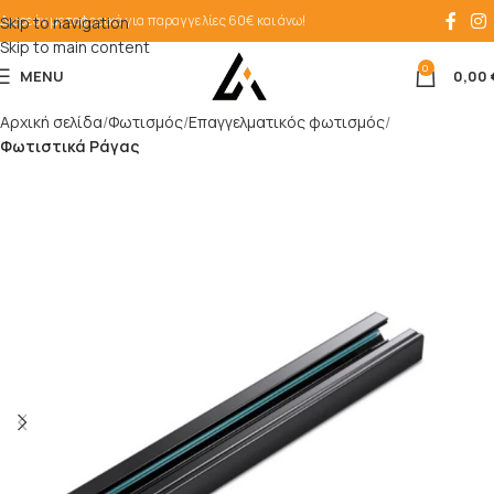
Δωρεάν μεταφορικά για παραγγελίες 60€ και άνω!
Skip to navigation
Skip to main content
0
MENU
0,00
Αρχική σελίδα
Φωτισμός
Επαγγελματικός φωτισμός
Φωτιστικά Ράγας