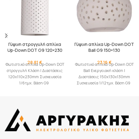
Γύψινη στρογγυλή απλίκα
Γύψινη απλίκα Up-Down DOT
Up-Down DOT G9 120×230
Ball G9 150×130
28,81
€
23,16
€
Φωτιστικό απλίκα Up-Down DOT
Φωτιστικό απλικά Up-Down DOT
στρογγυλή Κλάση I Διαστάσεις
Ball Eνεργειακή κλάση I
120x110x230mm Συσκευασία
Διαστάσεις 150x130x130mm
1/6τμχ. Βάση G9
Συσκευασία 1/12τμχ. Βάση G9