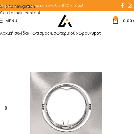
Δωρεάν μεταφορικά για παραγγελίες 60€ και άνω!
Skip to navigation
Skip to main content
0
MENU
0,00
Αρχική σελίδα
Φωτισμός
Εσωτερικού χώρου
Spot