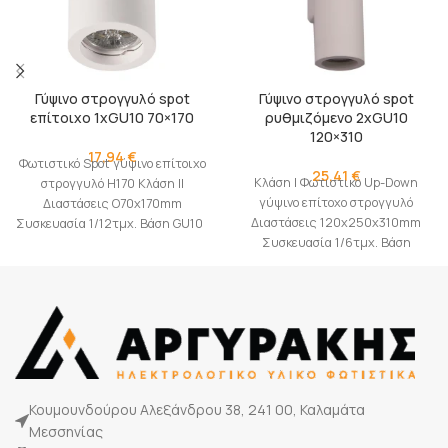
Γύψινο στρογγυλό spot
Γύψινο στρογγυλό spot
επίτοιχο 1xGU10 70×170
ρυθμιζόμενο 2xGU10
120×310
17,94
€
Φωτιστικό Spot γύψινο επίτοιχο
25,41
€
Κλάση I Φωτιστικό Up-Down
στρογγυλό H170 Κλάση II
γύψινο επίτοχο στρογγυλό
Διαστάσεις O70x170mm
Διαστάσεις 120x250x310mm
Συσκευασία 1/12τμχ. Βάση GU10
Συσκευασία 1/6τμχ. Βάση
2xGU10
Κουμουνδούρου Αλεξάνδρου 38, 241 00, Καλαμάτα
Μεσσηνίας