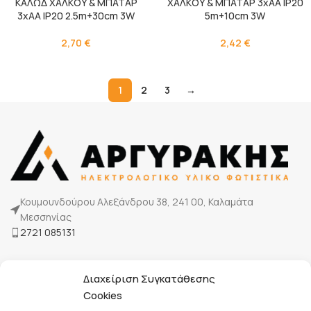
ΚΑΛΩΔ ΧΑΛΚΟΥ & ΜΠΑΤΑΡ
ΧΑΛΚΟΥ & ΜΠΑΤΑΡ 3xAA IP20
3xAA IP20 2.5m+30cm 3W
5m+10cm 3W
2,70
€
2,42
€
1
2
3
→
Κουμουνδούρου Αλεξάνδρου 38, 241 00, Καλαμάτα
Μεσσηνίας
2721 085131
Η Εταιρία μας
Διαχείριση Συγκατάθεσης
Τρόποι πληρωμής
Cookies