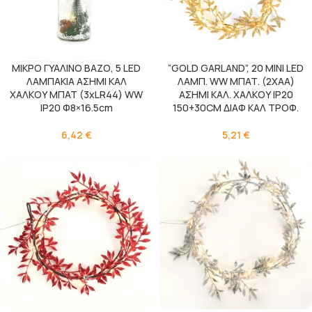
ΜΙΚΡΟ ΓΥΑΛΙΝΟ ΒΑΖΟ, 5 LED
“GOLD GARLAND”, 20 ΜΙΝΙ LED
ΛΑΜΠΑΚΙΑ ΑΣΗΜΙ ΚΑΛ
ΛΑΜΠ. WW ΜΠΑΤ. (2XAA)
ΧΑΛΚΟΥ ΜΠΑΤ (3xLR44) WW
ΑΣΗΜΙ ΚΑΛ. ΧΑΛΚΟΥ IP20
IP20 Φ8×16.5cm
150+30CM ΔΙΑΦ ΚΑΛ ΤΡΟΦ.
6,42
€
5,21
€