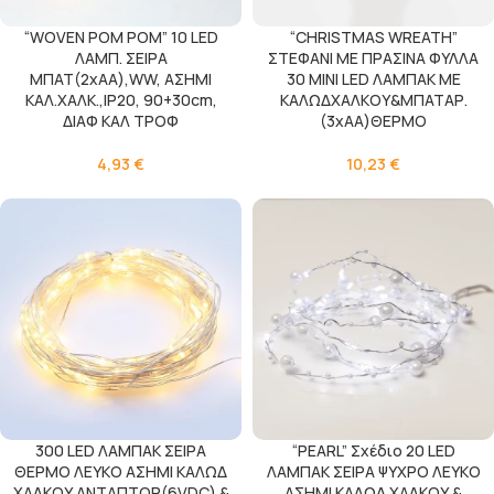
“WOVEN POM POM” 10 LED
“CHRISTMAS WREATH”
ΛΑΜΠ. ΣΕΙΡΑ
ΣΤΕΦΑΝΙ ΜΕ ΠΡΑΣΙΝΑ ΦΥΛΛΑ
ΜΠΑΤ(2xAA),WW, ΑΣΗΜΙ
30 MINI LED ΛΑΜΠΑΚ ΜΕ
ΚΑΛ.ΧΑΛΚ.,IP20, 90+30cm,
ΚΑΛΩΔΧΑΛΚΟΥ&ΜΠΑΤΑΡ.
ΔΙΑΦ ΚΑΛ ΤΡΟΦ
(3xAA)ΘΕΡΜΟ
4,93
€
10,23
€
300 LED ΛΑΜΠΑΚ ΣΕΙΡΑ
“PEARL” Σχέδιο 20 LED
ΘΕΡΜΟ ΛΕΥΚΟ ΑΣΗΜΙ ΚΑΛΩΔ
ΛΑΜΠΑΚ ΣΕΙΡΑ ΨΥΧΡΟ ΛΕΥΚΟ
ΧΑΛΚΟΥ ΑΝΤΑΠΤΟΡ(6VDC) &
ΑΣΗΜΙ ΚΑΛΩΔ ΧΑΛΚΟΥ &