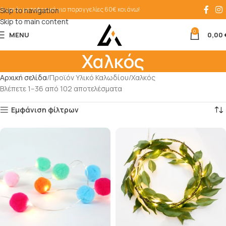
Δωρεάν μεταφορικά για παραγγελίες 60€ και άνω!
Skip to navigation
Skip to main content
0
MENU
0,00
Χαλκός
Αρχική σελίδα
Προϊόν Υλικό Καλωδίου
Χαλκός
Βλέπετε 1–36 από 102 αποτελέσματα
Εμφάνιση φίλτρων