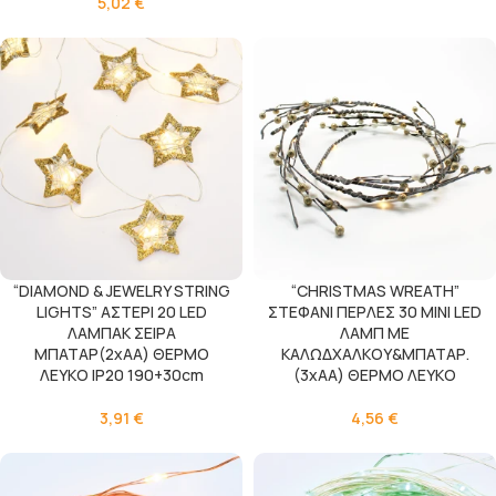
5,02
€
“DIAMOND & JEWELRY STRING
“CHRISTMAS WREATH”
LIGHTS” ΑΣΤΕΡΙ 20 LED
ΣΤΕΦΑΝΙ ΠΕΡΛΕΣ 30 MINI LED
ΛΑΜΠΑΚ ΣΕΙΡΑ
ΛΑΜΠ ΜΕ
ΜΠΑΤΑΡ(2xΑΑ) ΘΕΡΜΟ
ΚΑΛΩΔΧΑΛΚΟΥ&ΜΠΑΤΑΡ.
ΛΕΥΚΟ IP20 190+30cm
(3xAA) ΘΕΡΜΟ ΛΕΥΚΟ
3,91
€
4,56
€