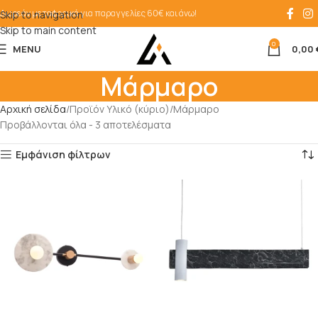
Δωρεάν μεταφορικά για παραγγελίες 60€ και άνω!
Skip to navigation
Skip to main content
0
MENU
0,00
Μάρμαρο
Αρχική σελίδα
Προϊόν Υλικό (κύριο)
Μάρμαρο
Προβάλλονται όλα - 3 αποτελέσματα
Εμφάνιση φίλτρων